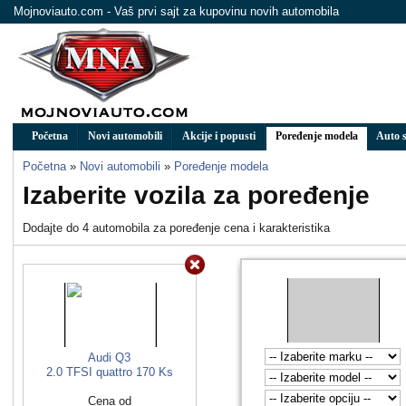
Mojnoviauto.com - Vaš prvi sajt za kupovinu novih automobila
Početna
Novi automobili
Akcije i popusti
Poređenje modela
Auto s
Početna
»
Novi automobili
»
Poređenje modela
Izaberite vozila za poređenje
Dodajte do 4 automobila za poređenje cena i karakteristika
Audi Q3
2.0 TFSI quattro 170 Ks
Cena od