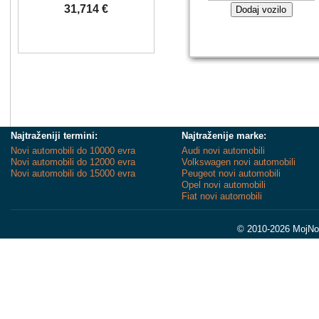
31,714 €
Dodaj vozilo
Najtraženiji termini:
Najtraženije marke:
Novi automobili do 10000 evra
Audi novi automobili
Novi automobili do 12000 evra
Volkswagen novi automobili
Novi automobili do 15000 evra
Peugeot novi automobili
Opel novi automobili
Fiat novi automobili
© 2010-2026 MojNov