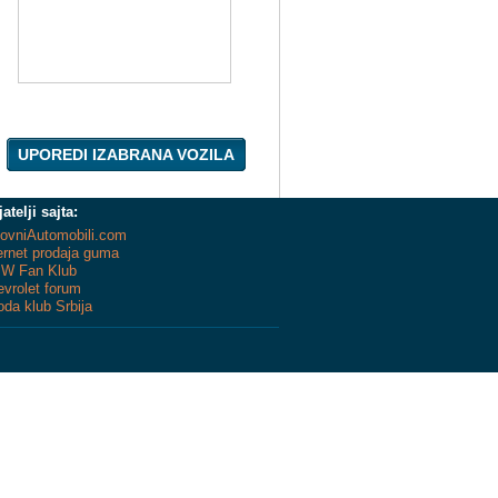
UPOREDI IZABRANA VOZILA
jatelji sajta:
ovniAutomobili.com
ernet prodaja guma
W Fan Klub
vrolet forum
da klub Srbija