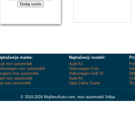
Dodaj vozilo
ajtraženije marke:
Najtraženiji modeli:
Pri
udi novi automobili
Audi A3
Pol
olkswagen novi automobili
Volkswagen Polo
Int
eugeot novi automobili
Volkswagen Golf VI
BM
pel novi automobili
Audi A4
Che
iat novi automobili
Opel Zafira Tourer
Ško
© 2010-2026 MojNoviAuto.com, novi automobili Srbija