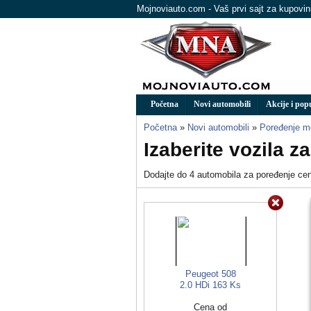
Mojnoviauto.com - Vaš prvi sajt za kupovi
Početna
Novi automobili
Akcije i pop
Početna
»
Novi automobili
»
Poređenje m
Izaberite vozila z
Dodajte do 4 automobila za poređenje cena
Peugeot 508
2.0 HDi 163 Ks
Cena od