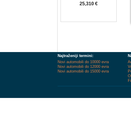
25,310 €
Najtraženiji termini:
N
Novi automobili do 10000 evra
A
Novi automobili do 12000 evra
V
Novi automobili do 15000 evra
P
O
F