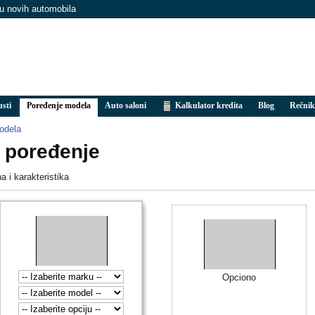
nu novih automobila
usti
Poređenje modela
Auto saloni
Kalkulator kredita
Blog
Rečnik
odela
a poređenje
 i karakteristika
Opciono