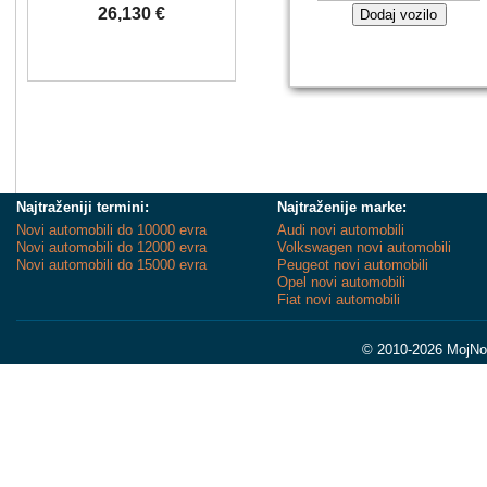
26,130 €
Dodaj vozilo
Najtraženiji termini:
Najtraženije marke:
Novi automobili do 10000 evra
Audi novi automobili
Novi automobili do 12000 evra
Volkswagen novi automobili
Novi automobili do 15000 evra
Peugeot novi automobili
Opel novi automobili
Fiat novi automobili
© 2010-2026 MojNov