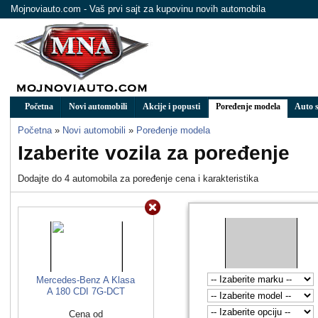
Mojnoviauto.com - Vaš prvi sajt za kupovinu novih automobila
Početna
Novi automobili
Akcije i popusti
Poređenje modela
Auto s
Početna
»
Novi automobili
»
Poređenje modela
Izaberite vozila za poređenje
Dodajte do 4 automobila za poređenje cena i karakteristika
Mercedes-Benz A Klasa
A 180 CDI 7G-DCT
Cena od